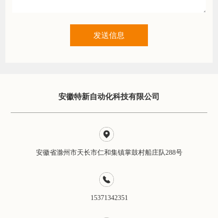
安徽特新自动化科技有限公司
安徽省滁州市天长市仁和集镇掌鼓村船庄队288号
15371342351